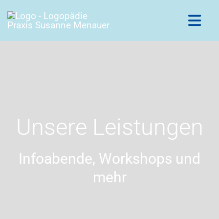
Skip
to
Togg
content
Navi
Home
Logopädie
Unsere Leistungen
Lerntherapie
Leistungen
Infoabende, Workshops und
mehr
Team
Kontakt